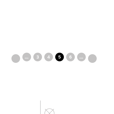
...
3
4
5
6
...